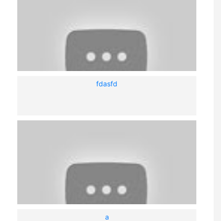
fdasfd
a